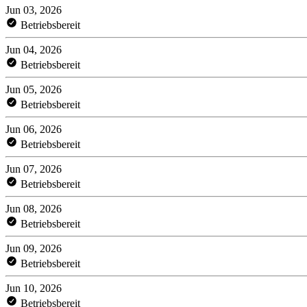
Jun 03, 2026
Betriebsbereit
Jun 04, 2026
Betriebsbereit
Jun 05, 2026
Betriebsbereit
Jun 06, 2026
Betriebsbereit
Jun 07, 2026
Betriebsbereit
Jun 08, 2026
Betriebsbereit
Jun 09, 2026
Betriebsbereit
Jun 10, 2026
Betriebsbereit