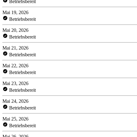
Betriebsbereit
Mai 19, 2026
Betriebsbereit
Mai 20, 2026
Betriebsbereit
Mai 21, 2026
Betriebsbereit
Mai 22, 2026
Betriebsbereit
Mai 23, 2026
Betriebsbereit
Mai 24, 2026
Betriebsbereit
Mai 25, 2026
Betriebsbereit
Mai 26, 2026