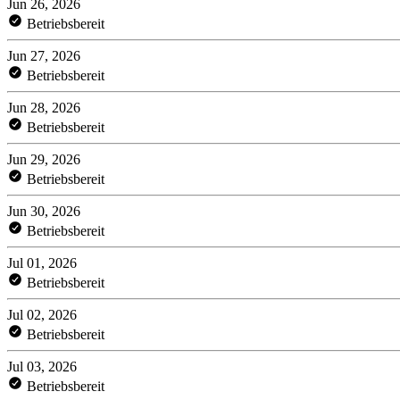
Jun 26, 2026
Betriebsbereit
Jun 27, 2026
Betriebsbereit
Jun 28, 2026
Betriebsbereit
Jun 29, 2026
Betriebsbereit
Jun 30, 2026
Betriebsbereit
Jul 01, 2026
Betriebsbereit
Jul 02, 2026
Betriebsbereit
Jul 03, 2026
Betriebsbereit