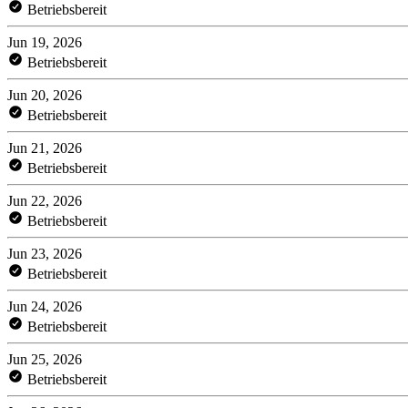
Betriebsbereit
Jun 19, 2026
Betriebsbereit
Jun 20, 2026
Betriebsbereit
Jun 21, 2026
Betriebsbereit
Jun 22, 2026
Betriebsbereit
Jun 23, 2026
Betriebsbereit
Jun 24, 2026
Betriebsbereit
Jun 25, 2026
Betriebsbereit